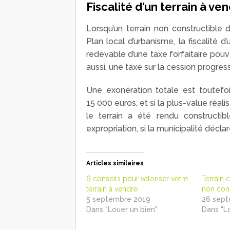
Fiscalité d’un terrain à v
Lorsqu’un terrain non constructible 
Plan local d’urbanisme, la fiscalité 
redevable d’une taxe forfaitaire pouva
aussi, une taxe sur la cession progress
Une exonération totale est toutefois
15 000 euros, et si la plus-value réalis
le terrain a été rendu constructi
expropriation, si la municipalité déclare
Articles similaires
6 conseils pour valoriser votre
Terrain 
terrain à vendre
non cons
5 septembre 2019
26 sep
Dans "Louer un bien"
Dans "L