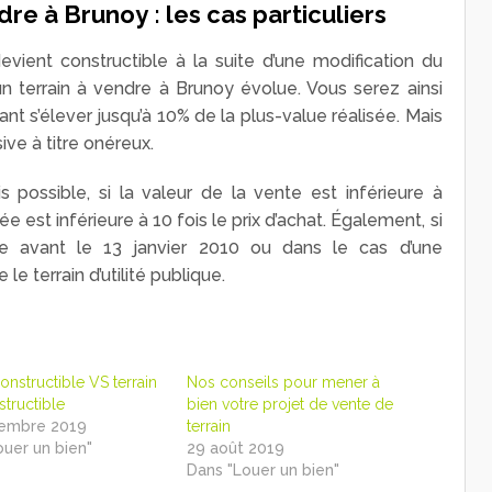
endre à Brunoy
: les cas particuliers
devient constructible à la suite d’une modification du
d’un terrain à vendre à Brunoy évolue. Vous serez ainsi
nt s’élever jusqu’à 10% de la plus-value réalisée. Mais
ive à titre onéreux.
 possible, si la valeur de la vente est inférieure à
ée est inférieure à 10 fois le prix d’achat. Également, si
ble avant le 13 janvier 2010 ou dans le cas d’une
 le terrain d’utilité publique.
constructible VS terrain
Nos conseils pour mener à
tructible
bien votre projet de vente de
tembre 2019
terrain
ouer un bien"
29 août 2019
Dans "Louer un bien"