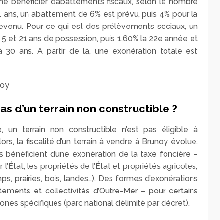
e bénéficier d’abattements fiscaux, selon le nombre
1 ans, un abattement de 6% est prévu, puis 4% pour la
 revenu. Pour ce qui est des prélèvements sociaux, un
5 et 21 ans de possession, puis 1,60% la 22
e
année et
 30 ans. A partir de là, une exonération totale est
as d’un terrain non constructible ?
le, un terrain non constructible n’est pas éligible à
 lors, la fiscalité d’un terrain à vendre à Brunoy évolue.
s bénéficient d’une exonération de la taxe foncière –
l’État, les propriétés de l’État et propriétés agricoles,
ps, prairies, bois, landes…). Des formes d’exonérations
tements et collectivités d’Outre-Mer – pour certains
zones spécifiques (parc national délimité par décret).