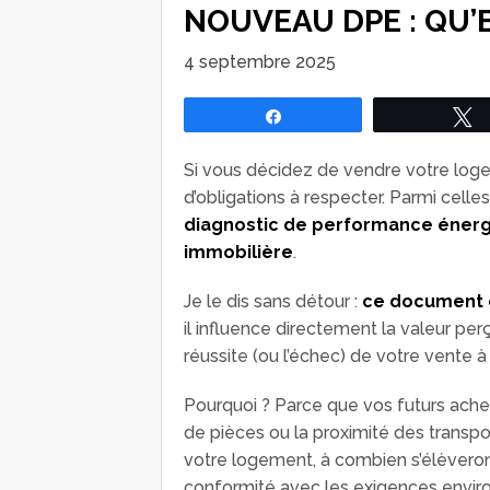
NOUVEAU DPE : QU’
4 septembre 2025
Partagez
Si vous décidez de vendre votre logem
d’obligations à respecter. Parmi celle
diagnostic de performance éner
immobilière
.
Je le dis sans détour :
ce document e
il influence directement la valeur pe
réussite (ou l’échec) de votre vente à
Pourquoi ? Parce que vos futurs ache
de pièces ou la proximité des transpor
votre logement, à combien s’élèveront 
conformité avec les exigences envir