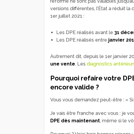
réforme ne sont pas valables jusqu’a
versions différentes, l’État a réduit l
1
er
juillet 2021 :
Les DPE réalisés avant le
31 déce
Les DPE réalisés entre
janvier 201
Autrement dit, depuis le 1
er
janvier 2
une vente
. Les
diagnostics antérieu
Pourquoi refaire votre DPE
encore valide ?
Vous vous demandez peut-être : « Si 
Je vais être franche avec vous : je v
DPE
dès maintenant
, même si le vô