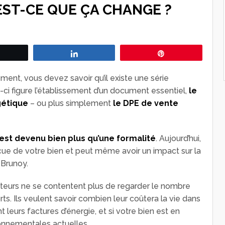
EST-CE QUE ÇA CHANGE ?
Tweetez
Partagez
Épingle
ent, vous devez savoir qu’il existe une série
s-ci figure l’établissement d’un document essentiel,
le
gétique
– ou plus simplement
le DPE de vente
st devenu bien plus qu’une formalité
. Aujourd’hui,
rçue de votre bien et peut même avoir un impact sur la
 Brunoy.
teurs ne se contentent plus de regarder le nombre
ts. Ils veulent savoir combien leur coûtera la vie dans
leurs factures d’énergie, et si votre bien est en
onnementales actuelles.